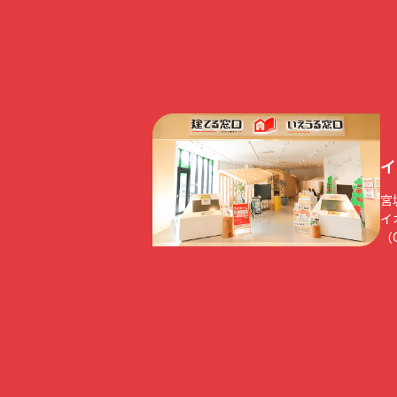
イ
宮
イ
（