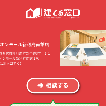
オンモール新利府南館店
城県宮城郡利府町新中道3丁目1-1
オンモール新利府南館 1階
C1出入口すぐ）