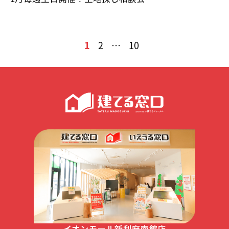
1
2
…
10
イオンモール新利府南館店