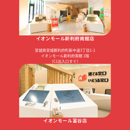
イオンモール新利府南館店
宮城県宮城郡利府町新中道3丁目1-1
イオンモール新利府南館 1階
（C1出入口すぐ）
イオンモール富谷店