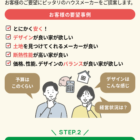
お客様のご要望にピッタリのハウスメーカーをご提案します。
お客様の
要望事例
とにかく
安く
！
デザイン
が良い家が欲しい
土地
を見つけてくれるメーカーが良い
断熱性能
が高い家が良い
価格､性能､デザインの
バランス
が良い家が欲しい
＼ STEP.2 ／