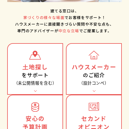
建てる窓口は、
家づくりの様々な場面
でお客様をサポート！
ハウスメーカーに直接聞きづらい質問や不安な点も、
専門のアドバイザーが
中立な立場
でご提案します。
⼟地探し
ハウスメーカー
をサポート
のご紹介
（未公開情報を含む）
（設計コンペ）
安心の
セカンド
予算計画
オピニオン