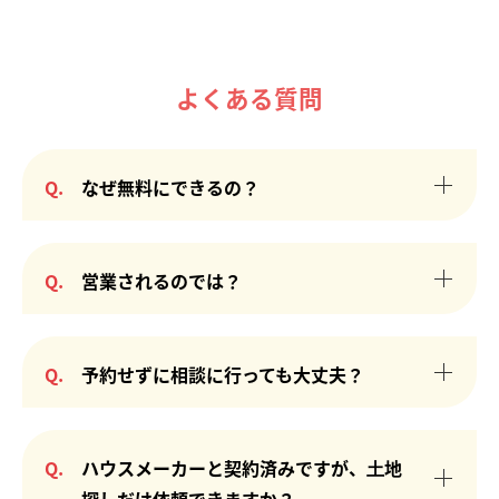
よくある質問
Q.
なぜ無料にできるの？
「建てる窓口」は多くの企業様に協賛いただき運営
しているため、全てのサービスが何度でも無料でご
Q.
営業されるのでは？
利用いただけます。当店のご利用で、建築費に紹介
料などの料金が上乗せされることもございません。
「建てる窓口」は、お客様と直接の利害関係を持た
ないため、ご相談者様の立場に立ってアドバイスさ
Q.
予約せずに相談に行っても大丈夫？
せていただきます。営業活動は一切行いません。も
し、ご紹介したハウスメーカーをお断りしたい時
予約なしでも、他のお客様のご予約がなく、営業中
は、お断り代行も対応いたします。
であればご相談可能です。ただし、ご予約優先とな
Q.
ハウスメーカーと契約済みですが、⼟地
りますので、店舗にお越しいただく前にご連絡をい
探しだけ依頼できますか？