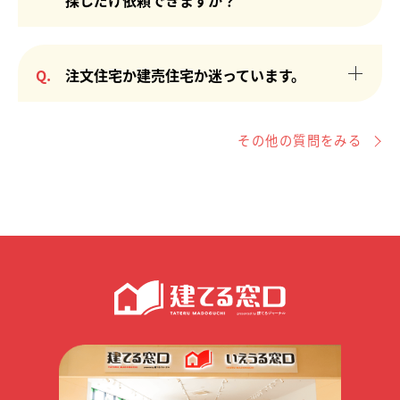
ただけますと確実です。当日の場合は電話にてご連
絡ください。前日までであれば、WEBにて簡単に
未公開土地情報のほとんどは当社提携のハウスメー
来店予約ができます。またWEB予約ページにて相談
カーからの情報提供になりますので、ハウスメーカ
内容をご入力いただくと、当日までにお客様のご要
Q.
注文住宅か建売住宅か迷っています。
ーとご契約済みのお客様へは未公開土地情報のご紹
望に沿った資料をご準備いたします。
介はできません。公開中の土地情報も多数ございま
注文住宅と建売住宅の違いやメリット・デメリット
すので、まずは一度ご相談下さい。
などについてもアドバイスいたします。その場で物
その他の質問をみる
件を探すことも可能です。お気軽にご相談くださ
い。