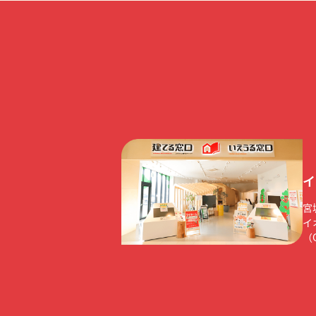
イ
宮
イ
（