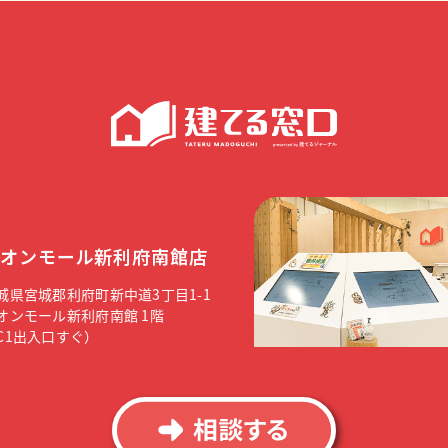
オンモール新利府南館店
城県宮城郡利府町新中道3丁目1-1
オンモール新利府南館 1階
C1出入口すぐ）