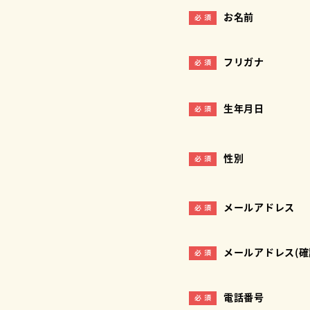
お名前
必 須
フリガナ
必 須
生年月日
必 須
性別
必 須
メールアドレス
必 須
メールアドレス(確
必 須
電話番号
必 須