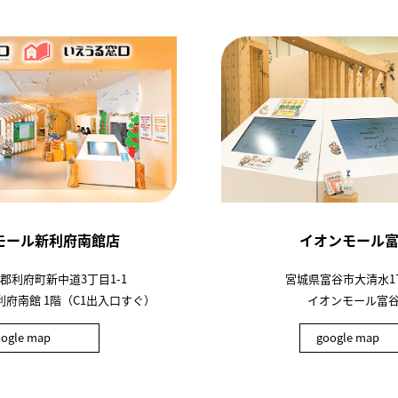
モール新利府南館店
イオンモール
郡利府町新中道3丁目1-1
宮城県富谷市大清水1丁
府南館 1階（C1出入口すぐ）
イオンモール富谷
oogle map
google map