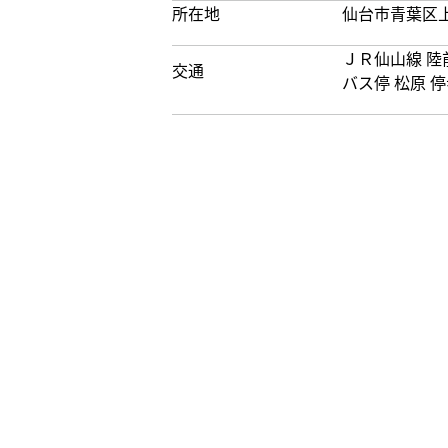
所在地
仙台市青葉区上
ＪＲ仙山線 陸
交通
バス停 松原 停