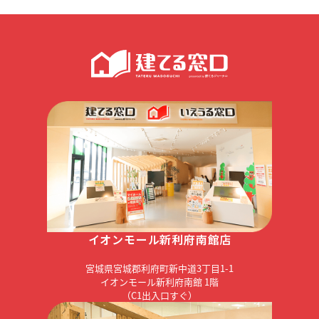
イオンモール新利府南館店
宮城県宮城郡利府町新中道3丁目1-1
イオンモール新利府南館 1階
（C1出入口すぐ）