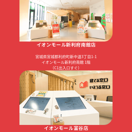
イオンモール新利府南館店
宮城県宮城郡利府町新中道3丁目1-1
イオンモール新利府南館 1階
（C1出入口すぐ）
イオンモール富谷店